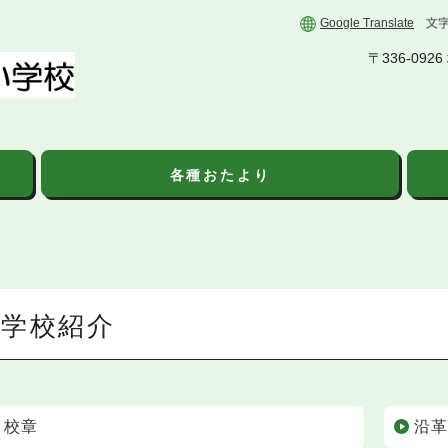
Google Translate
〒336-09
各種おたより
学校紹介
校章
沿