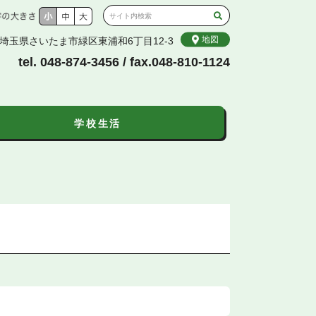
地図
26 埼玉県さいたま市緑区東浦和6丁目12-3
tel. 048-874-3456 / fax.048-810-1124
学校生活
現
こ
こ
在
こ
こ
位
か
か
置
ら
ら
本
こ
文
の
で
ペ
す
ー
ジ
に
革